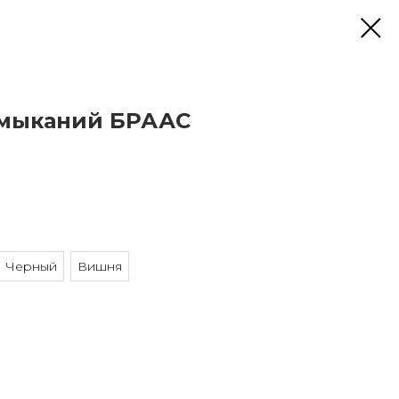
имыканий БРААС
Черный
Вишня