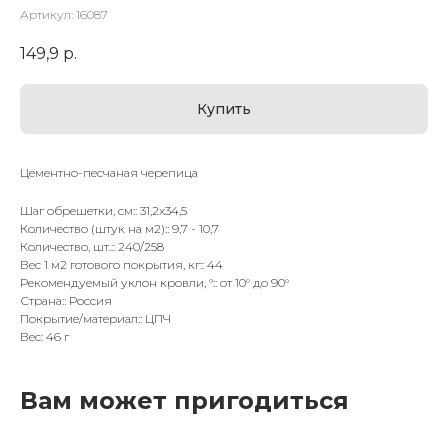
Артикул:
16087
149,9
р.
Купить
Цементно-песчаная черепица
Шаг обрешетки, см:: 31,2х34,5
Количество (штук на м2):: 9,7 - 10,7
Количество, шт.:: 240/258
Вес 1 м2 готового покрытия, кг:: 44
Рекомендуемый уклон кровли, °:: от 10° до 90°
Страна:: Россия
Покрытие/материал:: ЦПЧ
Вес: 46 г
Вам может пригодиться