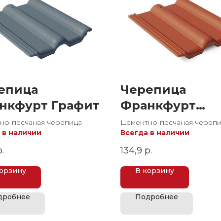
епица
Черепица
нкфурт Графит
Франкфурт
Красный
но-песчаная черепица
Цементно-песчаная череп
 в наличии
Всегда в наличии
р.
134,9
р.
корзину
В корзину
дробнее
Подробнее