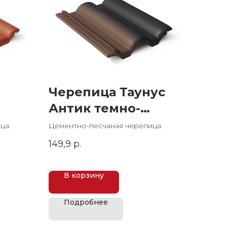
Черепица Таунус
Антик темно-
коричневый
ица
Цементно-песчаная черепица
149,9
р.
В корзину
Подробнее