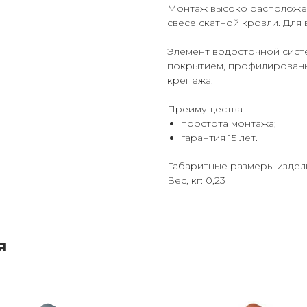
Монтаж высоко расположе
свесе скатной кровли. Для 
Элемент водосточной сист
покрытием, профилированн
крепежа.
Преимущества
простота монтажа;
гарантия 15 лет.
Габаритные размеры изделия
Вес, кг: 0,23
я