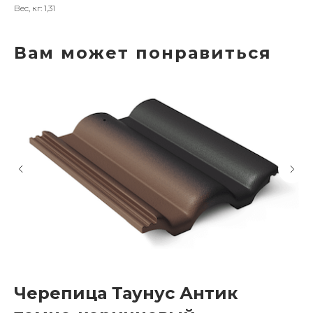
Вес, кг: 1,31
Вам может понравиться
Черепица Таунус Антик
Ч